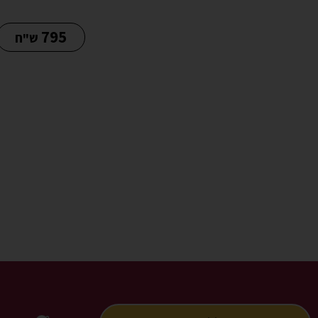
795
ש"ח