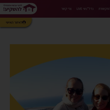
התקשורת
נדל”נשי LIVE
צרי קשר
לאיזור האישי