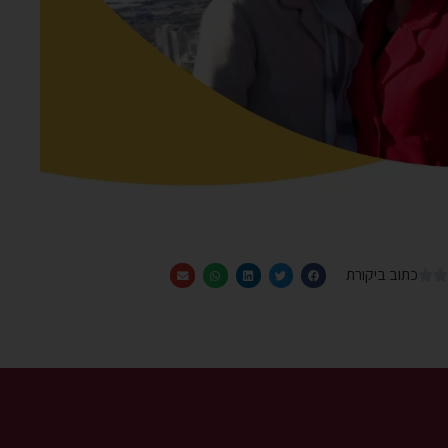
כתוב ביקורת

