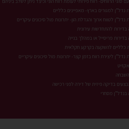
ם סוגי הרווחים- רווח פירותי לעומת רווח הוני וכיצד ניתן לשלב ביניהם
נדל”ן למגורים בארץ- מאפיינים כלליים
נדל”ן לטווח ארוך והגדלת הון- יתרונות מול סיכונים עיקריים
בדירות להתחדשות עירונית
דירות פריסייל או במהלך בנייה
ת כלליים להשקעה בקרקע חקלאית
נדל”ן ליצירת רווח בזמן קצר- יתרונות מול סיכונים עיקריים
קזיט
השבחה
צעים בדיקה פיזית של דירה לפני רכישה
בנדל”ן מסחרי