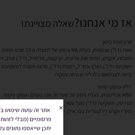
אז מי אנחנו?
שאלה מצויינת!
שרון מוזס ביטון
אשת נדל״ן עצמאית, בעלת MA ו
השבחה, אקזיט, התחדשות עירונית, קרקעות, פריסייל, נדל״ן מניב, ה
משקיעת נדל״ן בארץ ובחו״ל, ייזמית נדל״ן, מרצה ויועצת למשקיעים ו
יציאה לעצמאות כלכלית וצמיחה עסקית.
דליה מזעקי מוזס
MBA אנליסטית, בעלת ניסיון של מעל 30 שנה בע
וההייטק. משקיעת נדל״ן מעל עשור, בארץ ובחו״ל, מרצה בתחומים פינ
אתר זה עושה שימוש בק
בויצ״ו וקורס דירקטוריות בבר אילן, פעילה חברתית להעצמה נשית וצמ
פרסומיים (מבלי לזהות 
יתכן שייאספו נתונים ע