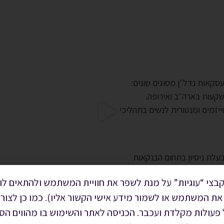
ניסיון של למעלה מ 23 שנים ומאות עסקאות נדל״ן מסוגים שונים:
שקעות בארה״ב ואירופה.
ייזמים ומנטורית לנשים בתהליכי
ולם העסקי פיננסי, בעלת ניסיון בתחום הבנקאות
נסים, בוגרת קורס מנהיגות נשית
בצי “עוגיות” על מנת לשפר את חוויית המשתמש ולהתאים לו 
יחה אישית.
את המשתמש או לשמור מידע אישי הקשור אליו). כמו כן לצור
ל פעולות מקלדת ועכבר. הכניסה לאתר והשימוש בו מהווים 