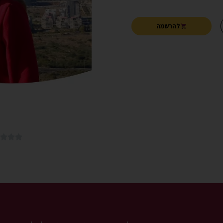
להרשמה


