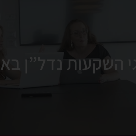
י השקעות נדל”ן בא