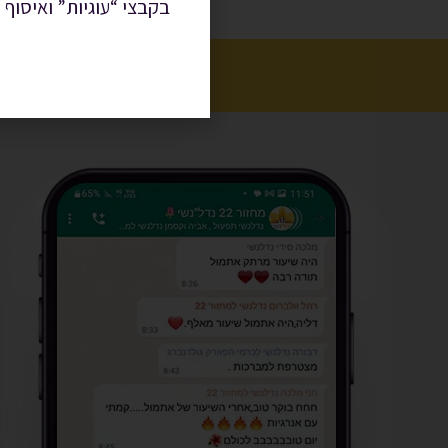
בקבצי “עוגיות” ואיסוף 
הטלפונ