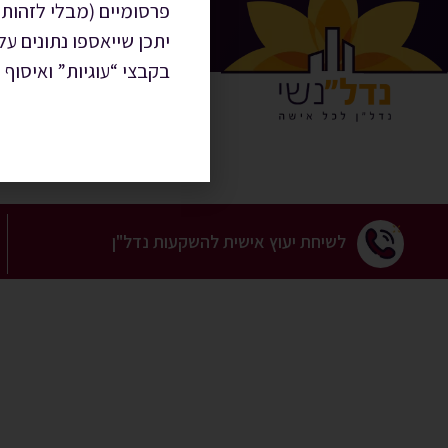
פרסומיים (מבלי לזהות 
דף הבית
מי אנחנו
יתכן שייאספו נתונים ע
בקבצי “עוגיות” ואיסוף 
לשיחת יעוץ אישית להשקעות נדל"ן