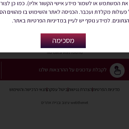
את המשתמש או לשמור מידע אישי הקשור אליו). כמו כן לצור
השירותים שלנו
בית ספר לנדל”ן
גלריה
המלצות
מאמרים
מן 
ל פעולות מקלדת ועכבר. הכניסה לאתר והשימוש בו מהווים 
הנתונים. למידע נוסף יש לעיין במדיניות הפרטיות באתר.
מסכימה
No data was found
לקבלת עדכונים על ההרצאות שלנו
מדיניות הפרטיות
הצהרת נגישות
ביטול עסקה
תנאי הרכישה והשימוש
webthenet עיצוב ובניית אתרים