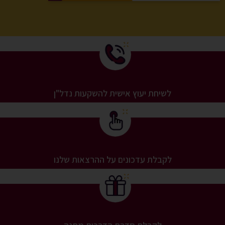
שונות, ההכוונה שערכה שווה המון כסף.
מלבד זה ששרון מורה בחסד עליון היא נעימה וסבלנית
ומרגישים את תחושת השליחות שהולכת איתה (לסייע
לנשים בעולם הנדלנ”י)
אני בהחלט מודה לקב”ה שכיוון אותי להגיע לקורס של
שרון ודליה המקסימות.
לשיחת יעוץ אישית להשקעות נדל"ן
זה בהחלט אחד הדברים המשמעותיים שעשיתי בחיים
שלי.
אז תודה ענקית שרון ודליה על הידע הרב שנתתם לי, על
המשך הליווי גם הרבה אחרי שהקורס נגמר.
לקבלת עדכונים על ההרצאות שלנו
אוהבת ומחכה כבר לעסקה הבאה ??