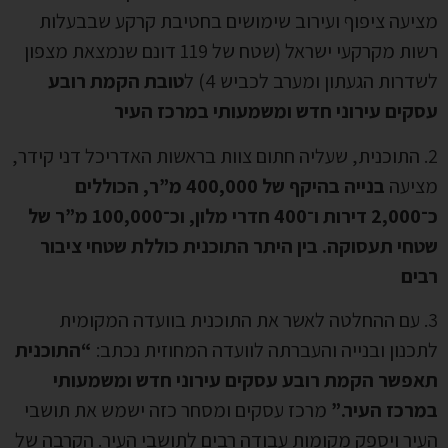
מציעה ציפוף ועירוב שימושים בחטיבת קרקע שבבעלות
רשות מקרקעי ישראל (שטח של 119 דונם שנמצאת מצפון
לשדרות הגעתון ומערב לכביש 4) ל
טובת הקמת רובע
עסקים עירוני חדש ומשמעותי במרכז העיר
2. התוכנית, שעליה חתום צוות בראשות האדריכל דני קידר,
מציעה
בנייה בהיקף של 400,000 מ”ר, הכוללים
כ־2,000 דירות ו־400 חדרי מלון, וכ־100,000 מ”ר של
שטחי תעסוקה. בין היתר התוכנית כוללת שטחי ציבור
רבים
3. עם ההחלטה לאשר את התוכנית בוועדה המקומית
לתכנון ובנייה והעברתה לוועדה המחוזית נכתב:
“התוכנית
תאפשר הקמת רובע עסקים עירוני חדש ומשמעותי
במרכז העיר.”
מרכז עסקים ומסחר כזה ישמש את תושבי
העיר ויספק מקומות עבודה רבים לתושבי העיר. הקרבה של