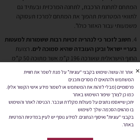
המתחם לתחנת הרכבת, לתחנה המרכזית ובעתיד גם
לתוואי המטרונית תהפוך את המתחם למרכז תעסוקה
משמעותי עבור האזור כולו”.
4.
חשוב לזכור כי לנהריה זכויות רבות ששמורות למעטות
בעריי ישראל ובינן העובדה שהיא סמוכה לים.
רצועת
החוף הישראלית שאורכה 196 ק”מ אשר מתוכה 50 ק”מ
חסומים הינה בעלת 17 ק”מ בלבד של חופים המוכרזים
אתר זה עושה שימוש בקבצי “עוגיות” על מנת לשפר את חוויית
לרחצה, דבר היוצר ביקוש קשיח למגורים בערים בעלות
המשתמש ולהתאים לו מסרים ותכנים
חופי רחצה וטיילת מפותחת, כמו
הטיילת החדשה של
פרסומיים (מבלי לזהות את המשתמש או לשמור מידע אישי הקשור אליו).
כמו כן לצורך שיפור השימוש באתר
נהריה באורך 2 ק”מ הכוללת בין היתר פארקים,
יתכן שייאספו נתונים על פעולות מקלדת ועכבר. הכניסה לאתר והשימוש
אטרקציות לילדים ולמבוגרים, מזחים, אזורי צל ושבילי
בו מהווים הסכמה שלך לשימוש
רכיבה לאופניים
בקבצי “עוגיות” ואיסוף הנתונים. למידע נוסף יש לעיין במדיניות הפרטיות
באתר.
5.
לשכת התכנון המחוזית בחרה בנהריה להיות העיר
הגדולה והמובילה בגליל (עיר ראשה), ולפיכך להכפיל