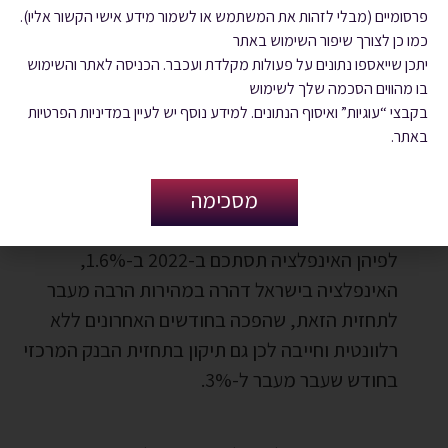
של 1.5% בעוד שנה.
פרסומיים (מבלי לזהות את המשתמש או לשמור מידע אישי הקשור אליו).
חלק מהבנקים ובתי ההשקעות, צופים שהריבית
כמו כן לצורך שיפור השימוש באתר
בישראל אף תגיע בעוד שנה לשיעור של 2%.
יתכן שייאספו נתונים על פעולות מקלדת ועכבר. הכניסה לאתר והשימוש
בו מהווים הסכמה שלך לשימוש
בקבצי “עוגיות” ואיסוף הנתונים. למידע נוסף יש לעיין במדיניות הפרטיות
באתר.
ולמה זה קורה דווקא עכשיו???‍
מסכימה
בניגוד לתחזיות בנק ישראל בחודש ינואר השנה,
לפיהן האינפלציה תסתכם ב-2022 ב-1.6%,
האינפלציה בישראל דהרה במהירות הרבה מעבר
לתחזית הזאת, שהפכה בחודשים האחרונים ללא
רלוונטית וחייבה לכן גם תיקון בתחזית הבנק המרכזי
בחודש שעבר מעבר ל-3%.