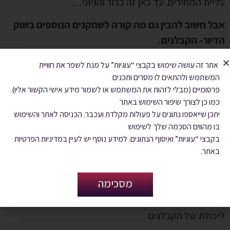
עליית המחירים. עד כאן זה ברור והגיוני…
אבל חשוב להבין גם מה קורה לשחקנים הנוספים בשוק
הדיור- הקבלנים.
קבלן שרוצה לבנות פרויקט של מספר בניינים נדרש בבנק
אתר זה עושה שימוש בקבצי “עוגיות” על מנת לשפר את חוויית
המשתמש ולהתאים לו מסרים ותכנים
מלווה לפרויקט עבור
פרסומיים (מבלי לזהות את המשתמש או לשמור מידע אישי הקשור אליו).
הוצאות מימון הפרויקט.
כמו כן לצורך שיפור השימוש באתר
יתכן שייאספו נתונים על פעולות מקלדת ועכבר. הכניסה לאתר והשימוש
עד סוף 2022 הבנקים חייבו את הקבלנים למכור 10%
בו מהווים הסכמה שלך לשימוש
מהדירות במכירה
בקבצי “עוגיות” ואיסוף הנתונים. למידע נוסף יש לעיין במדיניות הפרטיות
באתר.
מוקדמת (פריסייל) על מנת שיסכים הבנק להעניק ליווי
בנקאי (מימון) לפרויקט,
מסכימה
אך כתוצאה מהמצב בשוק הבנקים רוצים יותר בטוחות
ליכולת של הקבלנים