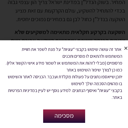
המחיר. בשוק הנדל”ן במדינת ישראל צריך הון עצמי גבוה
בכדי להתחיל להשקיע, עולם הקרקעות עם זאת מציע
השקעה בנדל”ן כחול לבן גם במחירים נמוכים יחסית.
השקעה בקרקע חקלאית מתאימה למשקיעים שלא
צריכים הכנסה שוטפת ומחפשים השקעה ארוכת טווח
להגדלת ההון העצמי שאינה בהכרח מצריכה הון רב
.
אתר זה עושה שימוש בקבצי “עוגיות” על מנת לשפר את חוויית
המשתמש ולהתאים לו מסרים ותכנים
בואו נסתכל על דוגמאות לאוכלוסיות שהשקעה מסוג זה
פרסומיים (מבלי לזהות את המשתמש או לשמור מידע אישי הקשור אליו).
עשויה להתאים להם:
כמו כן לצורך שיפור השימוש באתר
יתכן שייאספו נתונים על פעולות מקלדת ועכבר. הכניסה לאתר והשימוש
צעירים בגיל 20-30 – השקעה בקרקע חקלאית
בו מהווים הסכמה שלך לשימוש
בקבצי “עוגיות” ואיסוף הנתונים. למידע נוסף יש לעיין במדיניות הפרטיות
מתאימה באופייה לאוכלוסיית הצעירים כיוון שהיא לא
באתר.
מצריכה הון רב מה שאין לרוב הצעירים. מדובר
בהשקעה לטווח ארוך של שנים כך שאותם צעירים
מסכימה
ייהנו ממנה לרוב בשנות ה30- 40 לחייהם . רוב
הצעירים צריכים פחות הכנסה שוטפת אם משווים את