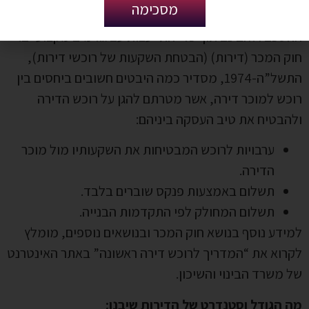
מסכימה
הצדדים, ולכן מומלץ לרוכש הדירה לעיין בנחת בפרטי
ההסכם ולהבינם תוך כדי התייעצות עם גורמים מקצועיים.
חוק המכר (דירות) (הבטחת השקעות של רוכשי דירות),
התשל”ה-1974, מסדיר כמה היבטים חשובים ביחסים בין
רוכש למוכר דירה, אשר מטרתם להגן על רוכש הדירה
ולהבטיח את טיב העסקה ביניהם:
ערבויות לרוכש המבטיחות את השקעותיו מול מוכר
הדירה.
תשלום באמצעות פנקס שוברים בלבד.
תשלום המחולק לפי התקדמות הבנייה.
למידע נוסף בנושא חוק המכר ובנושאים נוספים, מומלץ
לקרוא את “המדריך לרוכש דירה ראשונה” באתר האינטרנט
של משרד הבינוי והשיכון.
מה הגודל וסטנדרט של הדירות שיבנו: