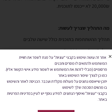
20,000₪ לא ייכנסו לתוכנית.
מה התהליך שצריך לעשות:
תהליך ההשתתפות בתוכנית כולל שישה שלבים
הוצאת אישור זכאות
הרשמה לאתר ההגרלות באמצעות הקלדת מספר
אתר זה עושה שימוש בקבצי “עוגיות” על מנת לשפר את חוויית
המשתמש ולהתאים לו מסרים ותכנים
זהות ומספר זכאות
פרסומיים (מבלי לזהות את המשתמש או לשמור מידע אישי הקשור אליו).
הרשמה לפרויקט
כמו כן לצורך שיפור השימוש באתר
המתנה להגרלה ולהודעה על תוצאותיה
יתכן שייאספו נתונים על פעולות מקלדת ועכבר. הכניסה לאתר והשימוש
בדיקת אפשרויות למימון הדירה
בו מהווים הסכמה שלך לשימוש
בקבצי “עוגיות” ואיסוף הנתונים. למידע נוסף יש לעיין במדיניות הפרטיות
בחירת דירה אצל החברה הבונה וחתימה על חוזה,
באתר.
חתימה על חוזה המכר.
חוזה המכר בין רוכש הדירה ומוכר דירה מחייב את שני