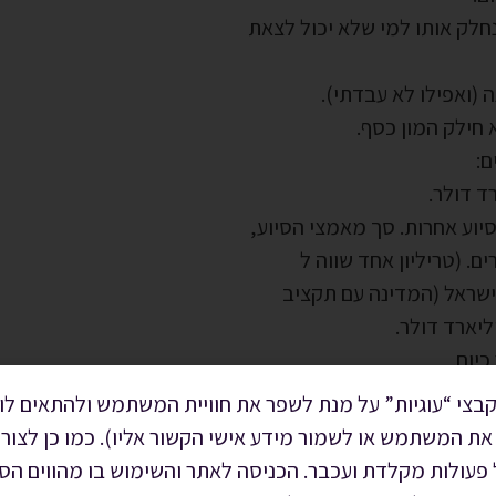
חלק אותו למי שלא יכול לצאת
חילק המון כסף.
ם:
יוע אחרות. סך מאמצי הסיוע,
ם. (טריליון אחד שווה ל
יום.
בצי “עוגיות” על מנת לשפר את חוויית המשתמש ולהתאים לו 
את המשתמש או לשמור מידע אישי הקשור אליו). כמו כן לצור
ורונה צרכו משמעותית
ל פעולות מקלדת ועכבר. הכניסה לאתר והשימוש בו מהווים 
ת אז אתה לא מוציא כסף על