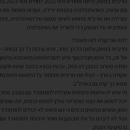
הריבית במשק עלתה מחודש מאי 2022 לחודש מאי 2023 בכמעט 5%.
וגם עכשיו, כשהאינפלציה במגמת ירידה, ועם זה פתחתי את ה
מורידה את הריבית מחשש לשינוי מגמה של האינפלציה, מדוב
מאסיבית של המשק כדי להוריד את האינפלציה.
למה אני קורה לזה משבר?
הריבית במשק עלתה כל כך מהר, והיא עודנה כל כך גבוהה 
של זה, כל אדם/חברה/גוף שיש להם הלוואה/משכנתא/מימון ו
החדה (והרוב כמובן לא צפו), עכשיו נמצא במצב שהוא תקוע
שקורה בארץ – העלו את הריבית וההחזר על הלוואות ומשכנת
ממש כך קרה גם בארה”ב.
מי שיש לו איתנות פיננסית ומצליח להתמודד עם המצב מחכה
יכול לספוג את הבור התזרימי נאלץ לממש נכסים, מה שגורם 
המון אנשים ממשים נכסים כי הם פשוט לא יכולים להתמודד ע
ועוד לא דיברנו על אלו שבעקבות חוסר היכולת להתמודד עם 
נכסים של הבנק.