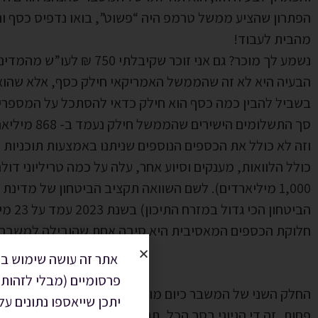
הפתרון שהציע ממשל טרמפ היה “פשוט”, בואו נדפיס כסף ונ
מהבית לעבוד!
נשמע לך מוכר? גם אני זוכר שקיבלתי 750 ₪ לעו”ש מהמדינה (ואפילו לא עבדתי).
הבעיה היא לא זה שהממשל האמריקאי חילק כסף, אלא שהוא 
בשביל להבין כמה כסף הוא חילק כדאי להסתכל על המספרי
סך התשלומים הישירים שהממשל חילק נעמד ב- 868 מיליארד דולר.
וזה לא כולל את הכספים הנוספים שניתנו באמצעות תוכניות ס
כולל הלוואות, מענקים וסיוע אחר, עלה על כמה טריליוני דולרי
1,000 מיליארדים). לשם השוואה תקציב הביטחון של מדינת ישראל (המדינה עם תקציב
הביטחון הכי גדול במזרח התיכון) בשנת 2023 עמד על 23 מיליארד דולר.
חלוקת הכספים המאסיבית היא סיבה אחת שהובילה למשבר כ
אתר זה עושה שימוש בק
פרסומיים (מבלי לזהות 
החלק השני של המשבר כיום מורכב מכך שאנשים בתקופת הק
יתכן שייאספו נתונים ע
פחות, זה די הגיוני בסך הכל, תחשבו על זה – אתה סגור בבי