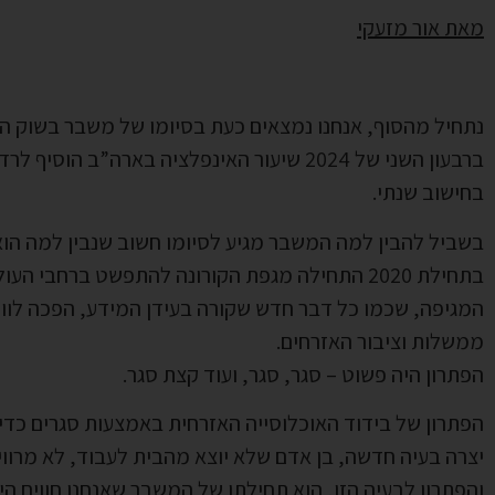
מאת אור מזעקי
נתחיל מהסוף, אנחנו נמצאים כעת בסיומו של משבר בשוק ה
ברבעון השני של 2024 שיעור האינפלציה בארה”ב הוסיף לרדת ועמד בחודש יוני על 3%
בחישוב שנתי.
בשביל להבין למה המשבר מגיע לסיומו חשוב שנבין למה הו
בתחילת 2020 התחילה מגפת הקורונה להתפשט ברחבי העולם ובין היתר בארה”ב.
המגיפה, שכמו כל דבר חדש שקורה בעידן המידע, הפכה לוויר
ממשלות וציבור האזרחים.
הפתרון היה פשוט – סגר, סגר, ועוד קצת סגר.
הפתרון של בידוד האוכלוסייה האזרחית באמצעות סגרים כד
יצרה בעיה חדשה, בן אדם שלא יוצא מהבית לעבוד, לא מרווי
והפתרון לבעיה הזו, הוא תחילתו של המשבר שאנחנו חווים היו