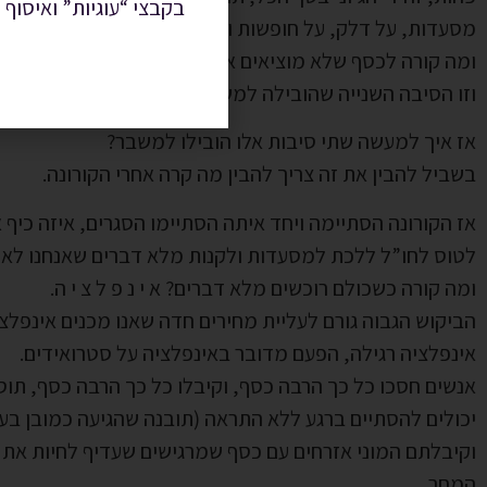
בקבצי “עוגיות” ואיסוף 
מסעדות, על דלק, על חופשות ובעצם על כמעט כל מה שהיינו ר
ומה קורה לכסף שלא מוציאים אותו? נחסך בצד.
וזו הסיבה השנייה שהובילה למשבר כיום.
אז איך למעשה שתי סיבות אלו הובילו למשבר?
בשביל להבין את זה צריך להבין מה קרה אחרי הקורונה.
אז הקורונה הסתיימה ויחד איתה הסתיימו הסגרים, איזה כיף
לטוס לחו”ל ללכת למסעדות ולקנות מלא דברים שאנחנו לא צ
ומה קורה כשכולם רוכשים מלא דברים? א י נ פ ל צ י ה.
הביקוש הגבוה גורם לעליית מחירים חדה שאנו מכנים אינפלצי
אינפלציה רגילה, הפעם מדובר באינפלציה על סטרואידים.
אנשים חסכו כל כך הרבה כסף, וקיבלו כל כך הרבה כסף, תוס
יכולים להסתיים ברגע ללא התראה (תובנה שהגיעה כמובן בע
וקיבלתם המוני אזרחים עם כסף שמרגישים שעדיף לחיות את ה
המחר.